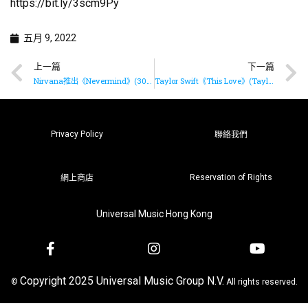
https://bit.ly/3scm9Py
五月 9, 2022
上一篇
下一篇
Nirvana推出《Nevermind》(30週年超級豪華版)
Taylor Swift《This Love》(Taylor’s Version)驚喜上架
Privacy Policy
聯絡我們
Reservation of Rights
網上商店
Universal Music Hong Kong
Copyright 2025 Universal Music Group N.V.
©
All rights reserved.