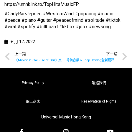
https://umhk.lnk.to/TopHitsMusicFP
#CarlyRaeJepsen #WesternWind #popsong #music
#peace #piano #guitar #peaceofmind #solitude #tiktok
#viral #spotify #billboard #kkbox #joox #newsong
五月 12, 2022
上一篇
下一篇
《Minions: The Rise of Gru》原聲大碟即將上架
荷蘭音樂人Joep Beving全新鋼琴獨奏專輯《Hermetism》已推出
Privacy Policy
聯絡我們
Reservation of Rights
網上商店
Universal Music Hong Kong