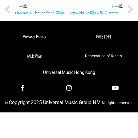
上一篇
下一篇
Florence + The Machine 第5張大碟《Dance Fever》已推出
BoyWithUke首張大碟《Serotonin Dreams》已推出
Privacy Policy
聯絡我們
Reservation of Rights
網上商店
Universal Music Hong Kong
Copyright 2025 Universal Music Group N.V.
©
All rights reserved.