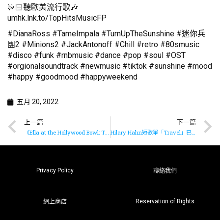
🤟🏻聽歐美流行歌🎶
umhk.lnk.to/TopHitsMusicFP
#DianaRoss #TameImpala #TurnUpTheSunshine #迷你兵
團2 #Minions2 #JackAntonoff #Chill #retro #80smusic
#disco #funk #rnbmusic #dance #pop #soul #OST
#orgionalsoundtrack #newmusic #tiktok #sunshine #mood
#happy #goodmood #happyweekend
五月 20, 2022
上一篇
下一篇
《Ella at the Hollywood Bowl: The Irving Berlin Songbook》即將推出
Hilary Hahn短歌單「Travel」已推出
Privacy Policy
聯絡我們
Reservation of Rights
網上商店