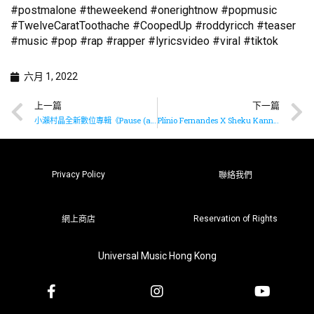
#postmalone #theweekend #onerightnow #popmusic
#TwelveCaratToothache #CoopedUp #roddyricch #teaser
#music #pop #rap #rapper #lyricsvideo #viral #tiktok
六月 1, 2022
上一篇
下一篇
小瀨村晶全新數位專輯《Pause (almost equal to) Play》已上架
Plínio Fernandes X Sheku Kanneh-Mason演奏《Bachianas brasileiras No. 5》
Privacy Policy
聯絡我們
Reservation of Rights
網上商店
Universal Music Hong Kong