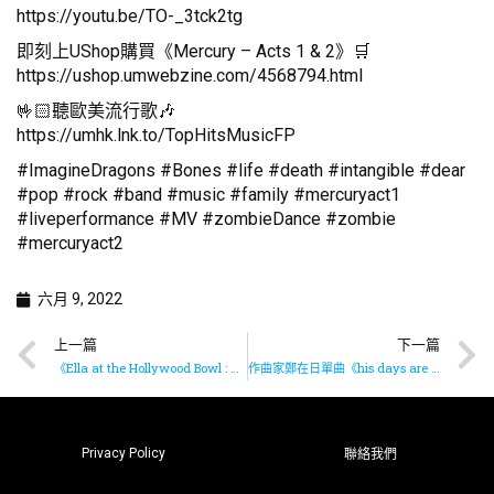
https://youtu.be/TO-_3tck2tg
即刻上UShop購買《Mercury – Acts 1 & 2》🛒
https://ushop.umwebzine.com/4568794.html
🤟🏻聽歐美流行歌🎶
https://umhk.lnk.to/TopHitsMusicFP
#ImagineDragons #Bones #life #death #intangible #dear
#pop #rock #band #music #family #mercuryact1
#liveperformance #MV #zombieDance #zombie
#mercuryact2
六月 9, 2022
上一篇
下一篇
《Ella at the Hollywood Bowl : The Irving Berlin Songbook》即將上市
作曲家鄭在日單曲《his days are like a passing shadow I》已上架
Privacy Policy
聯絡我們