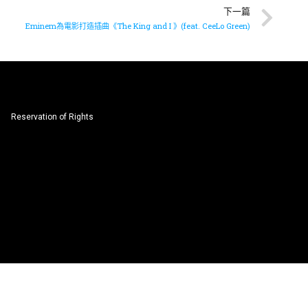
下一篇
Eminem為電影打造插曲《The King and I 》(feat. CeeLo Green)
Reservation of Rights