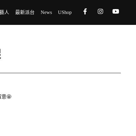
藝人
最新派台
News
UShop
架
意🤩