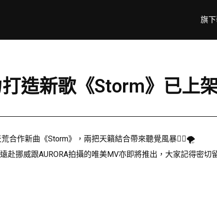
旗下
合力打造新歌《Storm》已上
合作新曲《Storm》，兩把天籟結合帶來聽覺風暴👂🏻🌪
遠赴挪威跟AURORA拍攝的唯美MV亦即將推出，大家記得密切留