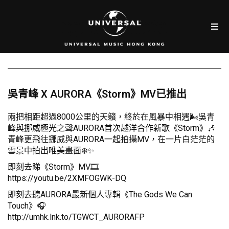
吳青峰 X AURORA《Storm》MV已推出
兩把相距超過8000公里的天籟，終於在風暴中相遇🌬吳青
峰與挪威極光之聲AURORA首次越洋合作新歌《Storm》🎶
青峰更飛往挪威與AURORA一起拍攝MV，在一片白茫茫的
雪景中拍出唯美畫面❄️✨
即刻去睇《Storm》MV🎞
https://youtu.be/2XMFOGWK-DQ
即刻去聽AURORA最新個人專輯《The Gods We Can
Touch》🎧
http://umhk.lnk.to/TGWCT_AURORAFP