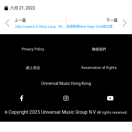
六月 21, 2022
上一篇
下一篇
John Legend X Muni Long 《Honey》已推出
英國樂隊New Hope Club推出雙單曲《Getting Better》及《Girl Who Does Both》
Privacy Policy
聯絡我們
Reservation of Rights
網上商店
Universal Music Hong Kong
Copyright 2025 Universal Music Group N.V.
©
All rights reserved.