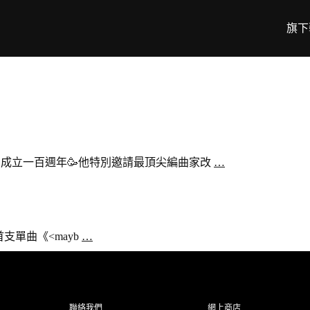
旗下
尼公司成立一百週年🥳他特別邀請最頂尖編曲家改
…
出首支單曲《<mayb
…
聯絡我們
網上商店