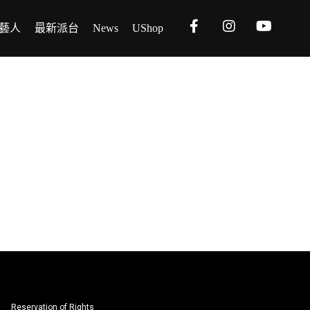
藝人
最新派台
News
UShop
Reservation of Rights