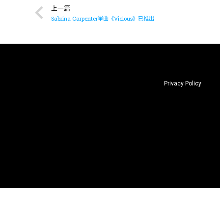
上一篇
Sabrina Carpenter單曲《Vicious》已推出
Privacy Policy