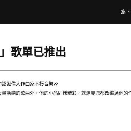
旗下
ERT」歌單已推出
，讓你認識偉大作曲家不朽音樂🎶
量動聽的歌曲外，他的小品同樣精彩，就連麥兜都改編過他的作