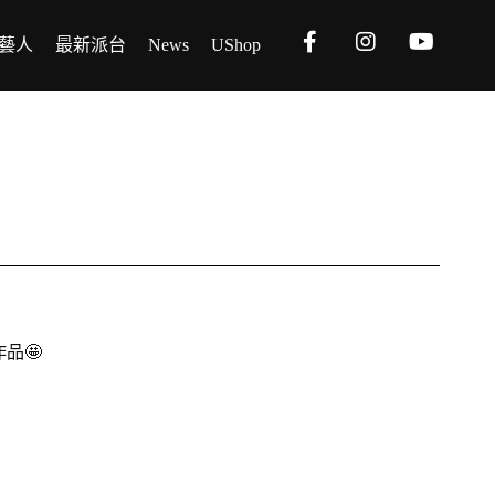
藝人
最新派台
News
UShop
品🤩