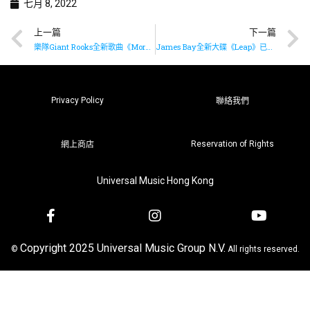
七月 8, 2022
上一篇
下一篇
樂隊Giant Rooks全新歌曲《Morning Blue》已推出
James Bay全新大碟《Leap》已推出
Privacy Policy
聯絡我們
Reservation of Rights
網上商店
Universal Music Hong Kong
Copyright 2025 Universal Music Group N.V.
©
All rights reserved.