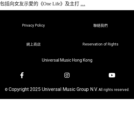
包括向女友示愛的《One Life》及主打
…
Privacy Policy
聯絡我們
Reservation of Rights
網上商店
Universal Music Hong Kong
Copyright 2025 Universal Music Group N.V.
©
All rights reserved.