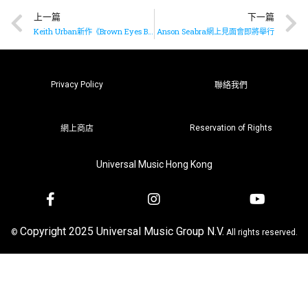
上一篇
下一篇
Keith Urban新作《Brown Eyes Baby》已推出
Anson Seabra網上見面會即將舉行
Privacy Policy
聯絡我們
Reservation of Rights
網上商店
Universal Music Hong Kong
Copyright 2025 Universal Music Group N.V.
©
All rights reserved.