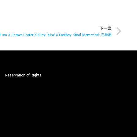
下一篇
uza X James Carter X Elley Duhé X Fastboy《Bad Memories》已推出
Reservation of Rights