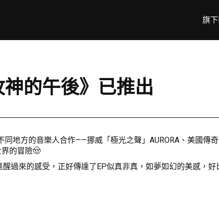
旗下
牧神的午後》已推出
音樂人合作——挪威「極光之聲」AURORA、美國傳奇歌手Rufus W
世界的冒險🤠
醒過來的感受，正好傳達了EP似真非真，如夢如幻的美感，好