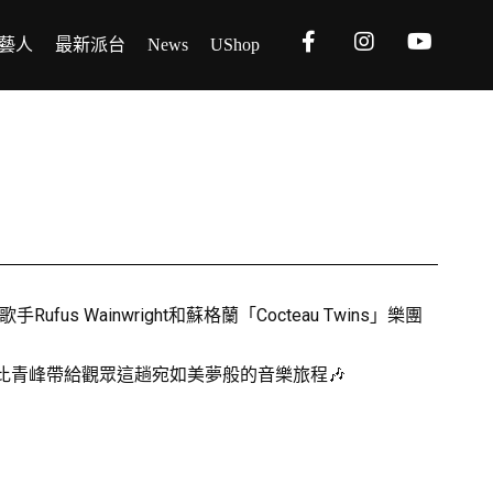
藝人
最新派台
News
UShop
ainwright和蘇格蘭「Cocteau Twins」樂團
比青峰帶給觀眾這趟宛如美夢般的音樂旅程🎶