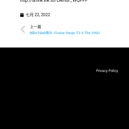
http://umhk.lnk.to/LAmdf_WQFFP
七月 22, 2022
上一篇
Billie Eilish推出《Guitar Songs: TV & The 30th》
Privacy Policy