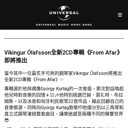
Víkingur Ólafsson全新2CD專輯《From Afar》
即將推出
當今其中一位最炙手可熱的鋼琴家Víkingur Ólafsson將推出
全新2CD專輯《From Afar》✨
專輯源於他與偶像György Kurtág的一次會面，那次對話喚起
他兒時對音樂的回憶👦🏻🎶他特別挑選巴赫、莫扎特、布拉
姆斯，以及冰島和匈牙利民歌等22首作品，藉此回顧自己的
音樂根源，同時向György Kurtág致敬🫡他還分別以三角琴和
直立式鋼琴灌錄整套曲目，讓樂迷感受兩種不同的聲響世界
😎