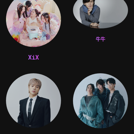
牛牛
XiX