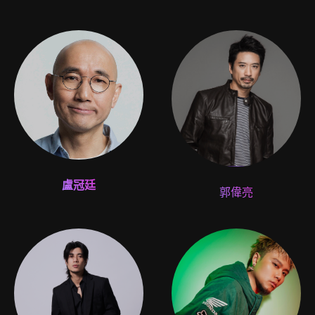
盧冠廷
郭偉亮