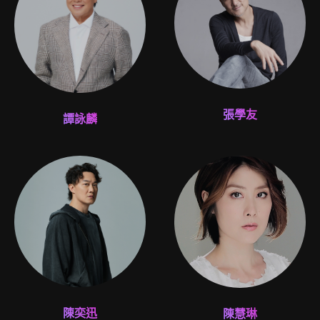
張學友
譚詠麟
陳奕迅
陳慧琳