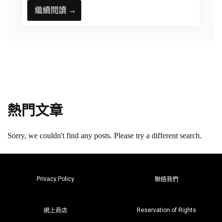
繼續閱讀 →
熱門文章
Sorry, we couldn't find any posts. Please try a different search.
Privacy Policy
聯絡我們
Reservation of Rights
網上商店