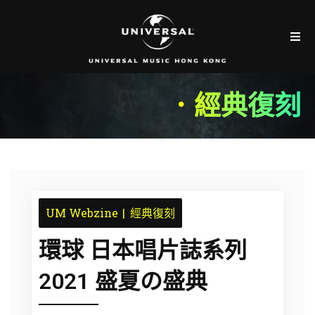
．經典復刻
UM Webzine
經典復刻
環球 日本唱片誌系列
2021 盛夏の盛典