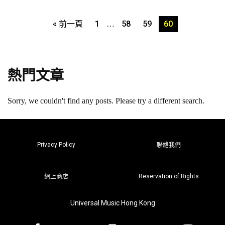
« 前一頁
1
58
59
60
…
熱門文章
Sorry, we couldn't find any posts. Please try a different search.
Privacy Policy
聯絡我們
Reservation of Rights
網上商店
Universal Music Hong Kong