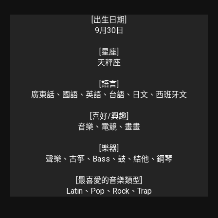
[出生日期]
9月30日
[星座]
天秤座
[語言]
廣東話、國語、英語、台語、日文、西班牙文
[喜好/興趣]
音樂、電競、畫畫
[樂器]
聲樂、古箏、Bass、鼓、結他、鋼琴
[最喜愛的音樂類型]
Latin、Pop、Rock、Trap