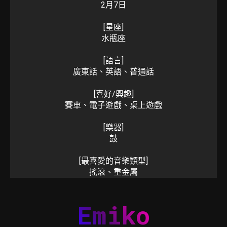
2月7日
[星座]
水瓶座
[語言]
廣東話、英語、普通話
[喜好/興趣]
賽車、電子遊戲、桌上遊戲
[樂器]
鼓
[最喜愛的音樂類型]
搖滾、重金屬
Emiko