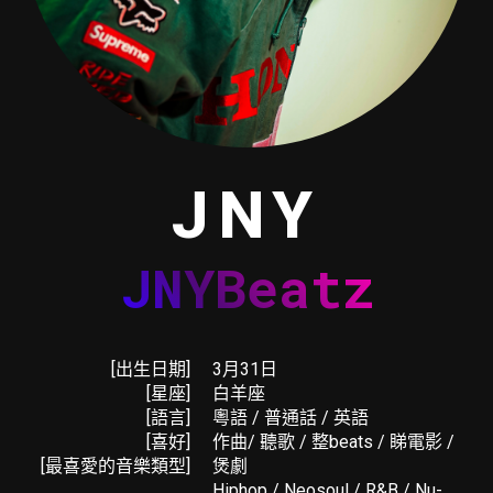
JNY
JNYBeatz
[出生日期]
3月31日
[星座]
白羊座
[語言]
粵語 / 普通話 / 英語
[喜好]
作曲/ 聽歌 / 整beats / 睇電影 /
[最喜愛的音樂類型]
煲劇
Hiphop / Neosoul / R&B / Nu-