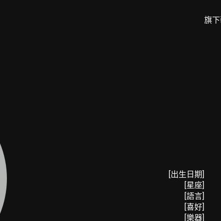
旗下
[出生日期]
[星座]
[語言]
[喜好]
[樂器]