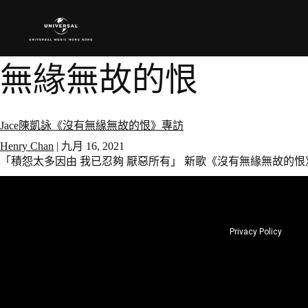
無緣無故的恨
Jace陳凱詠《沒有無緣無故的恨》專訪
Henry Chan
|
九月 16, 2021
「積怨太多因由 我已忍夠 厭惡所有」 新歌《沒有無緣無故的恨
Privacy Policy