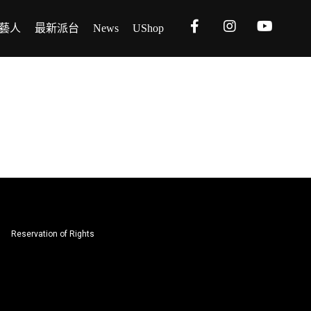
藝人
最新派台
News
UShop
Reservation of Rights