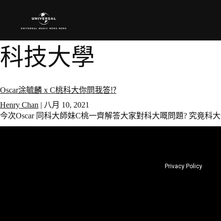
科技大學
Oscar涂毓麟 x C桃科大你問我答⁉️
Henry Chan
|
八月 10, 2021
今次Oscar 同科大師妹C桃一齊解答大家對科大嘅問題? 究竟科大
Privacy Policy