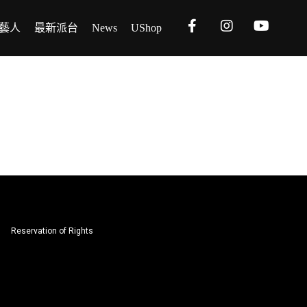
藝人
最新派台
News
UShop
Reservation of Rights