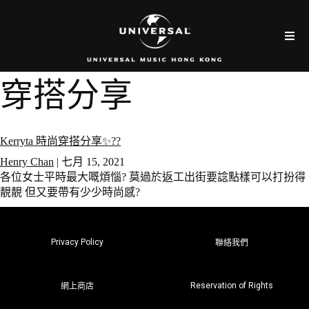
穿搭分享
Kerryta 時尚穿搭分享✨??
Henry Chan
|
七月 15, 2021
各位女士平時最大嘅煩惱? 莫過於返工出街要諗點樣可以打扮得
靚靚 但又要帶有少少時尚感?
Privacy Policy
聯絡我們
Reservation of Rights
網上商店