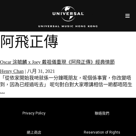
阿飛正傳
Oscar 涂毓麟 x Joey 戴祖儀重現《阿飛正傳》經典情節
Henry Chan
|
八月 31, 2021
「從依家開始我哋就係一分鐘嘅朋友，呢個係事實，你改變唔
到，因為已經過咗去」 呢句對白對大家嚟講相信一啲都唔陌生
…
Privacy Policy
聯絡我們
Reservation of Rights
網上商店