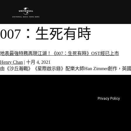
007：生死有時
地表最強特務再現江湖！《007：生死有時》OST經已上市
Henry Chan
|
十月 4, 2021
由《沙丘瀚戰》《星際啟示錄》配樂大師Han Zimmer創作，英國傳奇
Privacy Policy