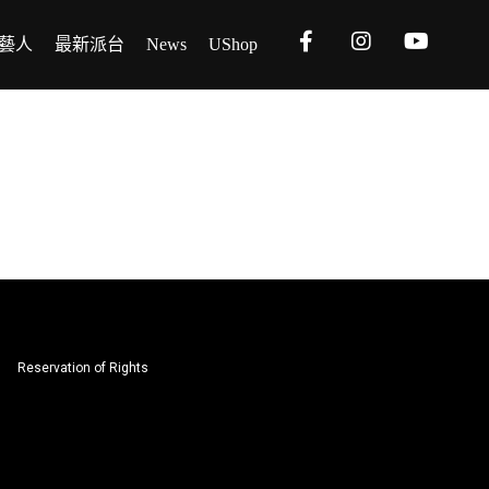
藝人
最新派台
News
UShop
Reservation of Rights