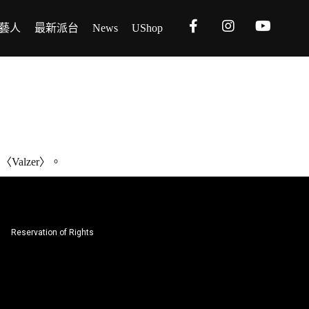
藝人
最新派台
News
UShop
Valzer〉。
Reservation of Rights