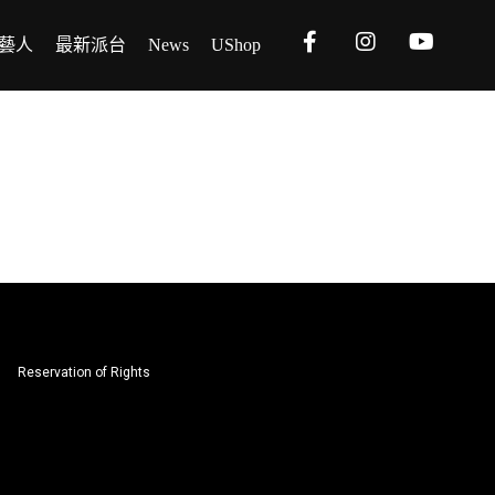
藝人
最新派台
News
UShop
Reservation of Rights