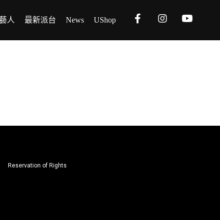
藝人
最新派台
News
UShop
Reservation of Rights