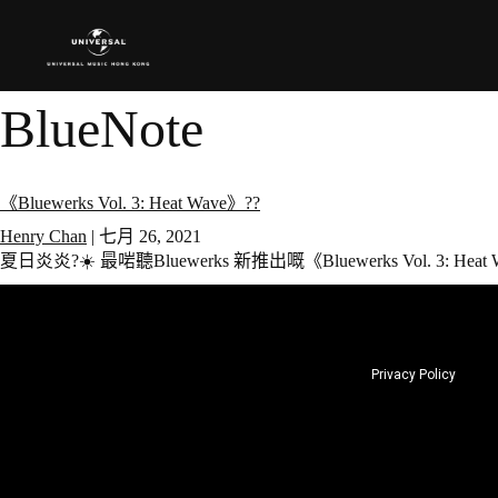
BlueNote
《Bluewerks Vol. 3: Heat Wave》??
Henry Chan
|
七月 26, 2021
夏日炎炎?☀️ 最啱聽Bluewerks 新推出嘅《Bluewerks Vol. 3: Heat
Privacy Policy