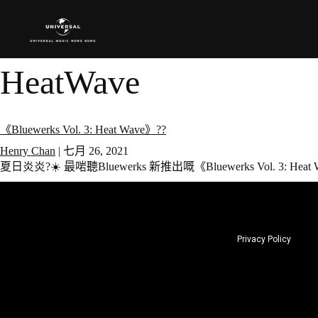
HeatWave
《Bluewerks Vol. 3: Heat Wave》??
Henry Chan
|
七月 26, 2021
夏日炎炎?☀️ 最啱聽Bluewerks 新推出嘅《Bluewerks Vol. 3: Heat
Privacy Policy