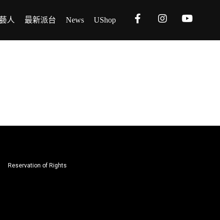
藝人
最新派台
News
UShop
Reservation of Rights