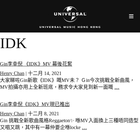
IDK
Gin李幸倪 《IDK》MV 幕後花絮
Henry Chan
|
十二月 14, 2021
大家睇咗Gin新歌《IDK》嘅MV未？ Ｇin今次挑戰全新曲風，
MV拍攝亦用上全新班底，務求令大家見到新一面嘅
…
Gin李幸倪《IDK》MV現已推出
Henry Chan
|
十二月 8, 2021
Gin 挑戰全新歌曲風格Reggaeton✨ 喺MV入面換上三種唔同造型
又唱又跳，其中有一幕仲要企喺locke
…