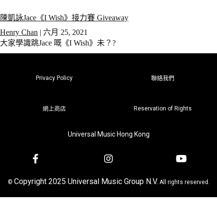
陳凱詠Jace《I Wish》接力賽 Giveaway
Henry Chan
|
六月 25, 2021
大家學識跳Jace 嘅《I Wish》未？?
Privacy Policy
聯絡我們
Reservation of Rights
網上商店
Universal Music Hong Kong
Copyright 2025 Universal Music Group N.V.
©
All rights reserved.