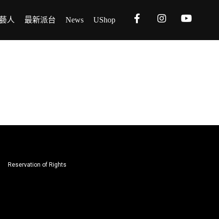
藝人
最新派台
News
UShop
Reservation of Rights