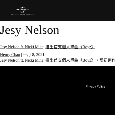
Jesy Nelson
Jesy Nelson ft. Nicki Minaj 推出首支個人單曲《Boyz》
Henry Chan
|
十月 8, 2021
Jesy Nelson ft. Nicki Minaj 推出首支個人單曲《Boyz》，當初
Privacy Policy