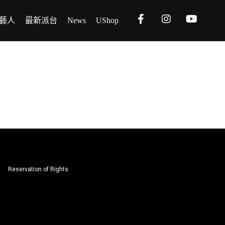
藝人
最新派台
News
UShop
Reservation of Rights