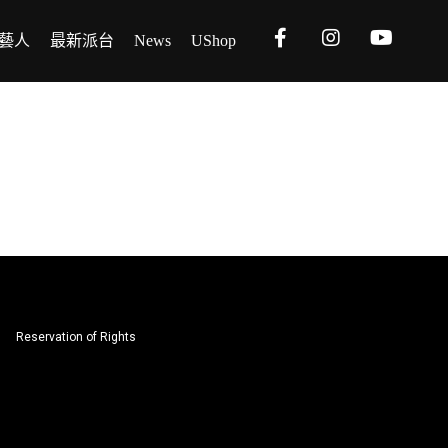
藝人
最新派台
News
UShop
Reservation of Rights