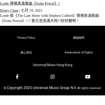
Lorde 現場表演單曲《Solar Power》?
Henry Chan
|
七月 19, 2021
Lorde 係《The Late Show with Stephen Colbert》現場表演歌曲
《Solar Power》✨? 夏日泡泡滿天飛??好好聽啊！
Privacy Policy
聯絡我們
Reservation of Rights
網上商店
Universal Music Hong Kong
Copyright 2025 Universal Music Group N.V.
©
All rights reserved.