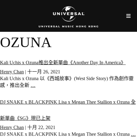
OZUNA
Kali Uchis x Ozuna推出全新單曲《Another Day In America》
Henry Chan
|
十一月 26, 2021
Kali Uchis x Ozuna 以《西城故事》(West Side Story) 作為創作靈
感，推出全新
…
DJ SNAKE x BLACKPINK Lisa x Megan Thee Stallion x Ozuna 全
新單曲《SG》現已上架
Henry Chan
|
十月 22, 2021
DJ SNAKE x BLACKPINK Lisa x Megan Thee Stallion x Ozuna
…