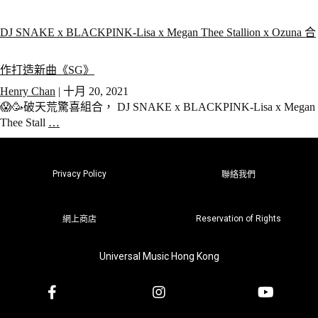
DJ SNAKE x BLACKPINK-Lisa x Megan Thee Stallion x Ozuna 合
作打造新曲《SG》
Henry Chan
|
十月 20, 2021
😱🥳破天荒驚喜組合， DJ SNAKE x BLACKPINK-Lisa x Megan
Thee Stall
…
Privacy Policy
聯絡我們
Reservation of Rights
網上商店
Universal Music Hong Kong