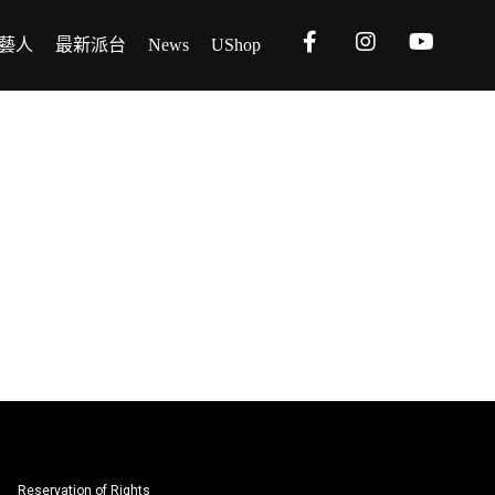
藝人
最新派台
News
UShop
Reservation of Rights