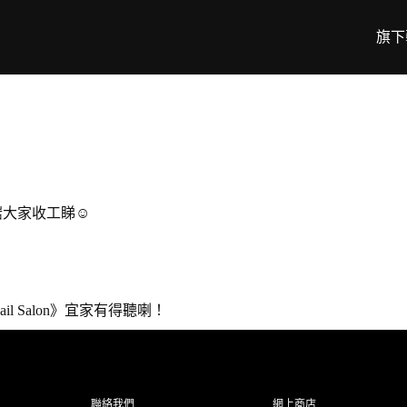
旗下
啱大家收工睇☺️
 Nail Salon》宜家有得聽喇！
聯絡我們
網上商店