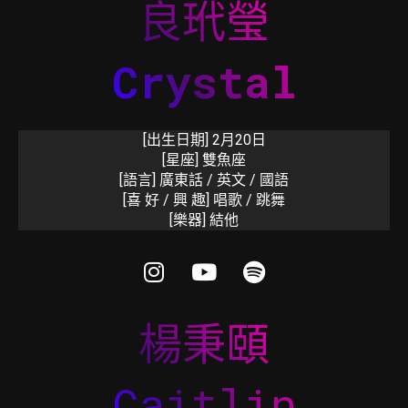
良玳瑩
Crystal
[出生日期] 2月20日
[星座] 雙魚座
[語言] 廣東話 / 英文 / 國語
[喜 好 / 興 趣] 唱歌 / 跳舞
[樂器] 結他
楊秉頤
Caitlin