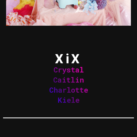
XiX
Crystal
Caitlin
Charlotte
Kiele