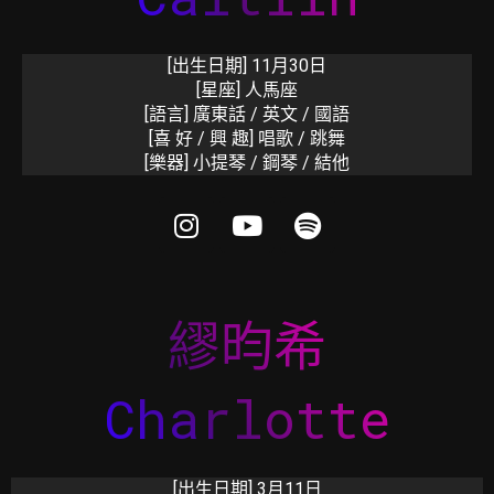
[出生日期]
11月30日
[星座]
人馬座
[語言]
廣東話 / 英文 / 國語
[喜 好 / 興 趣]
唱歌 /
跳舞
[樂器]
小提琴 / 鋼琴 /
結他
繆昀希
Charlotte
[出生日期]
3月11日