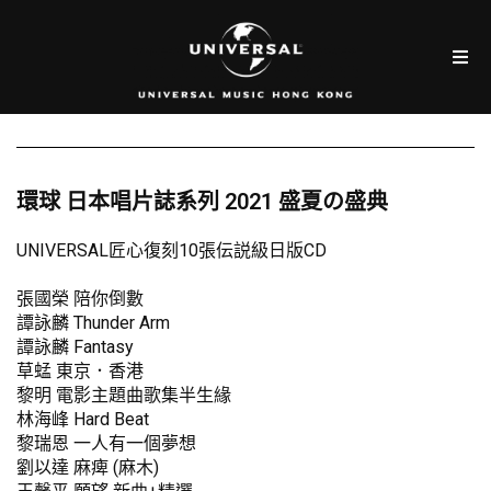
環球 日本唱片誌系列 2021 盛夏の盛典
UNIVERSAL匠心復刻10張伝説級日版CD
張國榮 陪你倒數
譚詠麟 Thunder Arm
譚詠麟 Fantasy
草蜢 東京．香港
黎明 電影主題曲歌集半生緣
林海峰 Hard Beat
黎瑞恩 一人有一個夢想
劉以達 麻痺 (麻木)