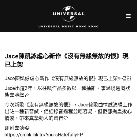
Jace陳凱詠虐心新作《沒有無緣無故的恨》現
已上架
Jace陳凱詠虐心新作《沒有無緣無故的恨》現已上架✨👏🏻
Jace出道2年，以往嘅作品多數以一種抽離、事過境遷嘅狀
態去演繹🎶
今次新歌《沒有無緣無故的恨》，Jace係歌曲情感演繹上作
出咗一種新嘗試，佢話錄音過程並唔容易，但佢卻掏盡揪心
情感，帶來真摰動人的聲音🤍
即刻去聽🎧
https://umhk.lnk.to/YoursHatefullyFP