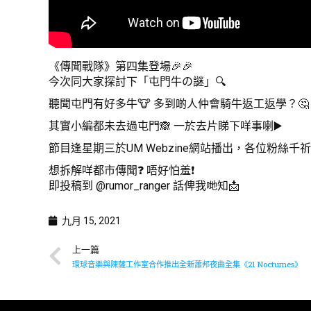
《傳聞戰隊》第四集登場🎉🎉
今次同大家探討下「屯門牛の謎」🔍
聽聞屯門有好多牛🐮 多到啲人仲會騎牛返工返學？🤔
其實小編都未去過屯門🙈 一於去片睇下咩事喇▶️
節目逢星期三於UM Webzine網站播出，各位粉絲千祈唔
想拆解咩都市傳聞❓ 唔好怕羞❗️
即投稿到 @rumor_ranger 話俾我哋知📩
九月 15, 2021
上一篇
環球音樂與陳薩工作室合作推出全新蕭邦夜曲全集《21 Nocturnes》