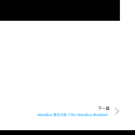
下一篇
Metallica 推出大碟《The Metallica Blacklist》