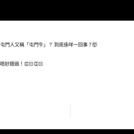
 屯門人又稱「屯門牛」？ 到底係咩一回事？🤯
好錯過！👏🏻👏🏻