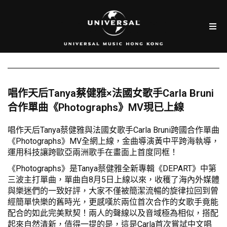
唱作天后Tanya蔡健雅×法國女歌手Carla Bruni
合作單曲《Photographs》MV現已上線
唱作天后Tanya蔡健雅與法國女歌手Carla Bruni跨國合作單曲
《Photographs》MV全網上線，金曲導演黃中平跨海執導，
運用科技讓跨歐亞兩洲歌手在畫面上首度同框！
《Photographs》是Tanya蔡健雅全新專輯《DEPART》中第
三波主打單曲，單曲自8月5日上線以來，收穫了海內外媒體
與樂迷們的一致好評，大家不僅被簡潔流暢的旋律拉回到曾
經簡單快樂的舊時光，更感嘆於兩位首次合作的女歌手竟能
配合的如此完美默契！兩人的聲線以及音域極為相似，搭配
起來自然清新，值得一提的是，這是Carla首次嘗試中文唱