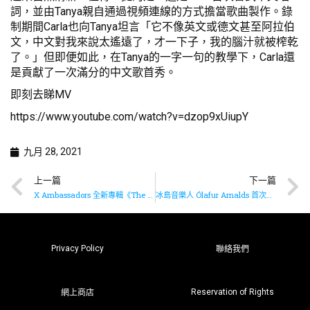
詞，並由Tanya親自通過視頻連線的方式擔當歌曲製作。錄
制期間Carla也向Tanya坦言「它不像英文或德文甚至阿拉伯
文，中文對我來說太遙遠了，才一下子，我的腦汁就被榨乾
了。」但即便如此，在Tanya的一字一句的教學下，Carla還
是貢獻了一次滿分的中文歌首秀。
即刻去睇MV
https://www.youtube.com/watch?v=dzop9xUiupY
九月 28, 2021
上一篇
下一篇
X Ambassadors 全新專輯《The Beautiful Liar》現已推出
冰島音樂人 Ólafur Arnalds 首次推出單曲《Tree》
Privacy Policy
聯絡我們
Reservation of Rights
網上商店