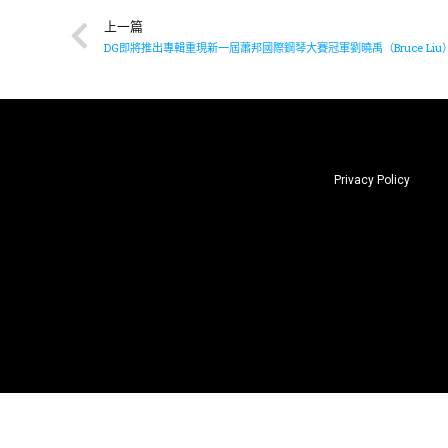
上一篇
DG即將推出專輯重現新一屆蕭邦國際鋼琴大賽冠軍劉曉禹（Bruce Li
Privacy Policy