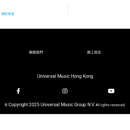
u）精彩表演
聯絡我們
網上商店
Universal Music Hong Kong
Copyright 2025 Universal Music Group N.V.
©
All rights reserved.