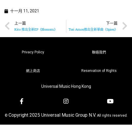
十一月 11, 2021
上一篇
下一篇
Kito 推出全新EP《Blossom》
Tori Amos推出全新單曲《Spies》
Privacy Policy
聯絡我們
Reservation of Rights
網上商店
Universal Music Hong Kong
Copyright 2025 Universal Music Group N.V.
©
All rights reserved.