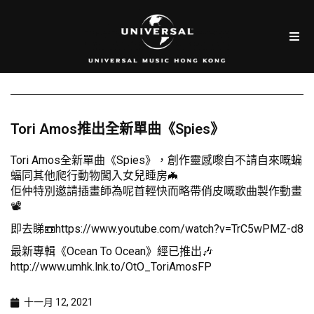
Tori Amos推出全新單曲《Spies》
Tori Amos全新單曲《Spies》，創作靈感嚟自不請自來嘅蝙
蝠同其他爬行動物闖入女兒睡房🦇
佢仲特別邀請插畫師為呢首輕快而略帶俏皮嘅歌曲製作動畫
📽️
即去睇📼
https://www.youtube.com/watch?v=TrC5wPMZ-d8
最新專輯《Ocean To Ocean》經已推出🎶
http://www.umhk.lnk.to/OtO_ToriAmosFP
十一月 12, 2021