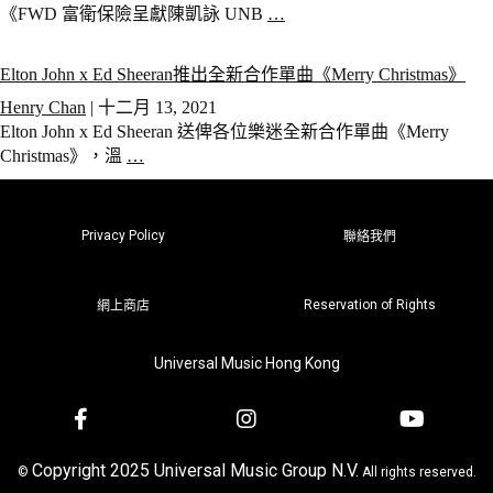
《FWD 富衛保險呈獻陳凱詠 UNB
…
Elton John x Ed Sheeran推出全新合作單曲《Merry Christmas》
Henry Chan
|
十二月 13, 2021
Elton John x Ed Sheeran 送俾各位樂迷全新合作單曲《Merry
Christmas》，溫
…
Privacy Policy
聯絡我們
Reservation of Rights
網上商店
Universal Music Hong Kong
Copyright 2025 Universal Music Group N.V.
©
All rights reserved.