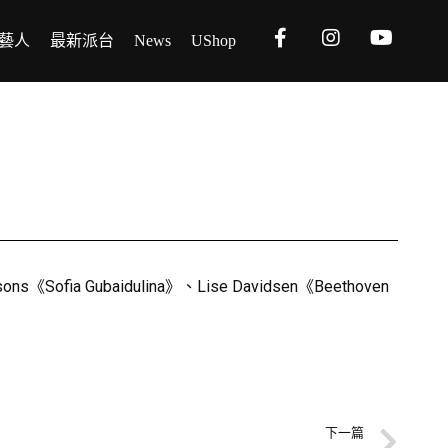
藝人
最新派台
News
UShop
《Sofia Gubaidulina》、Lise Davidsen《Beethoven
下一篇