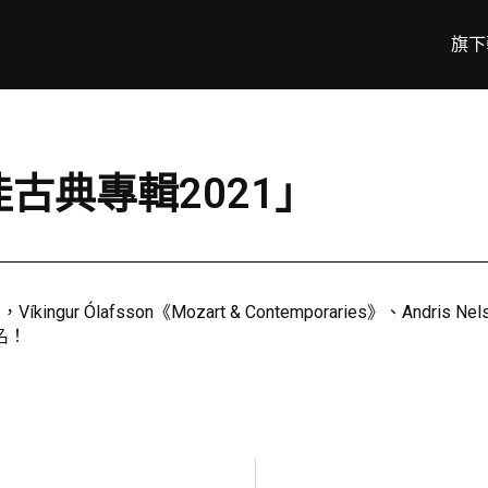
旗下
最佳古典專輯2021」
Ólafsson《Mozart & Contemporaries》、Andris Nelsons
有名！