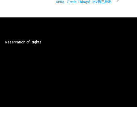
ABBA 《Little Things》MV現已推出
Reservation of Rights