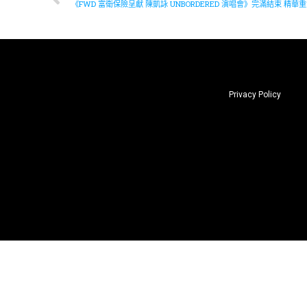
《FWD 富衛保險呈獻 陳凱詠 UNBORDERED 演唱會》完滿結束 精華
Privacy Policy