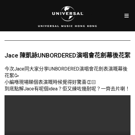
Jace 陳凱詠UNBORDERED演唱會花劍幕後花絮
今次Jace同大家分享UNBORDERED演唱會花劍表演嘅幕後
花絮🥳
小編喺現場睇個表演嘅時候覺得好驚喜👏🏻
到底點解Jace有呢個idea？佢又練咗幾耐呢？一齊去片喇！