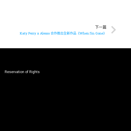
下一篇
Katy Perry x Alesso 合作推出全新作品《When I’m Gone》
Reservation of Rights