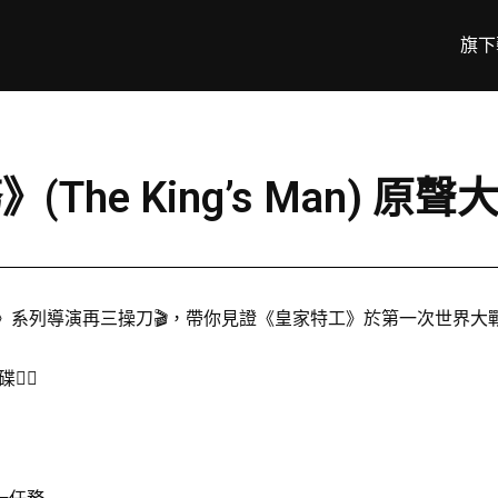
旗下
he King’s Man) 原
工》系列導演再三操刀🎬，帶你見證《皇家特工》於第一次世界大戰
👇🏻