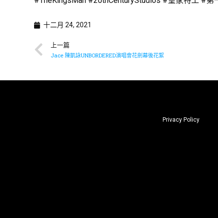
#TheKingsMan #20thCenturyStudios #皇家特工 
十二月 24, 2021
上一篇
Jace 陳凱詠UNBORDERED演唱會花劍幕後花絮
Privacy Policy